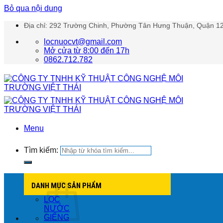
Bỏ qua nội dung
Địa chỉ: 292 Trường Chinh, Phường Tân Hưng Thuận, Quận 12
locnuocvt@gmail.com
Mở cửa từ 8:00 đến 17h
0862.712.782
Menu
Tìm kiếm:
DANH MỤC SẢN PHẨM
LỌC
NƯỚC
GIẾNG