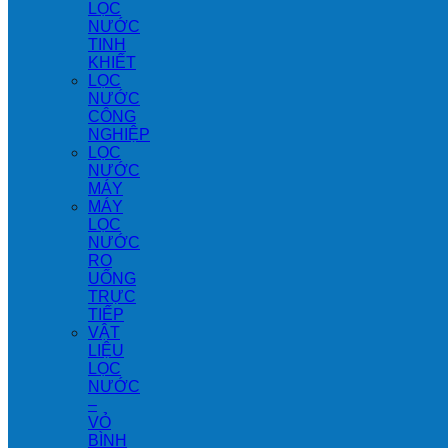
LỌC
NƯỚC
TINH
KHIẾT
LỌC
NƯỚC
CÔNG
NGHIỆP
LỌC
NƯỚC
MÁY
MÁY
LỌC
NƯỚC
RO
UỐNG
TRỰC
TIẾP
VẬT
LIỆU
LỌC
NƯỚC
–
VỎ
BÌNH