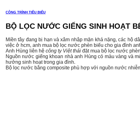
CÔNG TRÌNH TIÊU BIỂU
BỘ LỌC NƯỚC GIẾNG SINH HOẠT B
Miền tây đang bị hạn và xâm nhập mặn khá nặng, các hộ dâ
việc ở hcm, anh mua bộ lọc nước phèn biếu cho gia đình an
Anh Hùng liên hệ
công ty Việt thái
đặt mua bộ lọc nước phèn 
Nguồn nước giếng khoan nhà anh Hùng có màu vàng và mùi
hưởng sinh hoạt trong gia đình.
Bộ lọc nước bằng composite phù hợp với nguồn nước nhiễm p