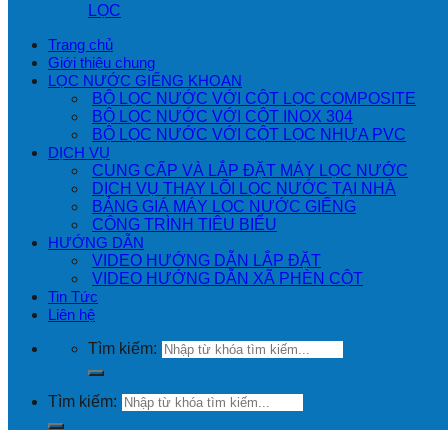
LỌC
Trang chủ
Giới thiệu chung
LỌC NƯỚC GIẾNG KHOAN
BỘ LỌC NƯỚC VỚI CỘT LỌC COMPOSITE
BỘ LỌC NƯỚC VỚI CỘT INOX 304
BỘ LỌC NƯỚC VỚI CỘT LỌC NHỰA PVC
DỊCH VỤ
CUNG CẤP VÀ LẮP ĐẶT MÁY LỌC NƯỚC
DỊCH VỤ THAY LÕI LỌC NƯỚC TẠI NHÀ
BẢNG GIÁ MÁY LỌC NƯỚC GIẾNG
CÔNG TRÌNH TIÊU BIỂU
HƯỚNG DẪN
VIDEO HƯỚNG DẪN LẮP ĐẶT
VIDEO HƯỚNG DẪN XÃ PHÈN CỘT
Tin Tức
Liên hệ
Tìm kiếm:
Tìm kiếm: