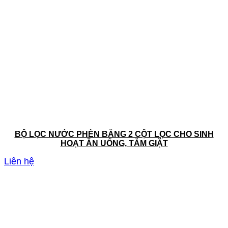
BỘ LỌC NƯỚC PHÈN BẰNG 2 CỘT LỌC CHO SINH
HOẠT ĂN UỐNG, TẮM GIẶT
Liên hệ