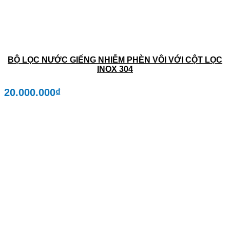
BỘ LỌC NƯỚC GIẾNG NHIỄM PHÈN VÔI VỚI CỘT LỌC
INOX 304
20.000.000
₫