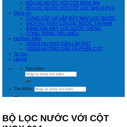
BỘ LỌC NƯỚC VỚI CỘT INOX 304
BỘ LỌC NƯỚC VỚI CỘT LỌC NHỰA PVC
DỊCH VỤ
CUNG CẤP VÀ LẮP ĐẶT MÁY LỌC NƯỚC
DỊCH VỤ THAY LÕI LỌC NƯỚC TẠI NHÀ
BẢNG GIÁ MÁY LỌC NƯỚC GIẾNG
CÔNG TRÌNH TIÊU BIỂU
HƯỚNG DẪN
VIDEO HƯỚNG DẪN LẮP ĐẶT
VIDEO HƯỚNG DẪN XÃ PHÈN CỘT
Tin Tức
Liên hệ
Tìm kiếm:
Tìm kiếm:
BỘ LỌC NƯỚC VỚI CỘT