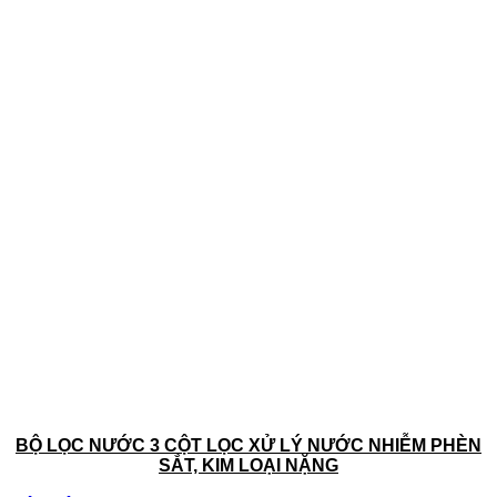
BỘ LỌC NƯỚC 3 CỘT LỌC XỬ LÝ NƯỚC NHIỄM PHÈN
SẮT, KIM LOẠI NẶNG