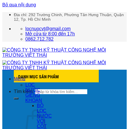
Bỏ qua nội dung
Địa chỉ: 292 Trường Chinh, Phường Tân Hưng Thuận, Quận
12, Tp. Hồ Chí Minh
locnuocvt@gmail.com
Mở cửa từ 8:00 đến 17h
0862.712.782
DANH MỤC SẢN PHẨM
Menu
LỌC
NƯỚC
Tìm kiếm:
GIẾNG
KHOAN
BỘ
LỌC
NƯỚC
VỚI
CỘT