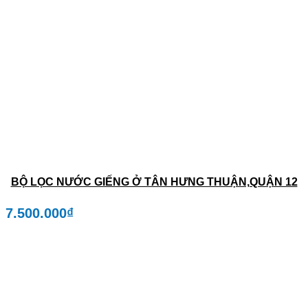
BỘ LỌC NƯỚC GIẾNG Ở TÂN HƯNG THUẬN,QUẬN 12
7.500.000
₫