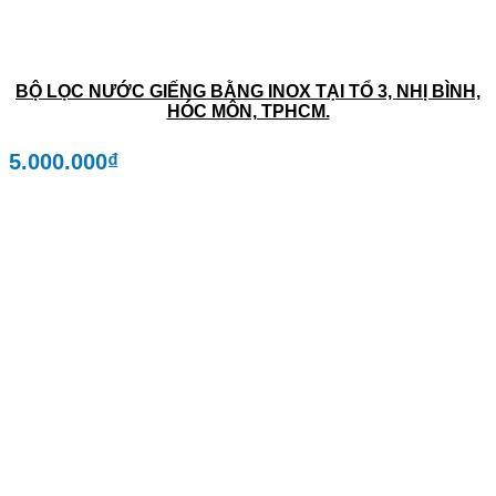
BỘ LỌC NƯỚC GIẾNG BẰNG INOX TẠI TỔ 3, NHỊ BÌNH,
HÓC MÔN, TPHCM.
5.000.000
₫