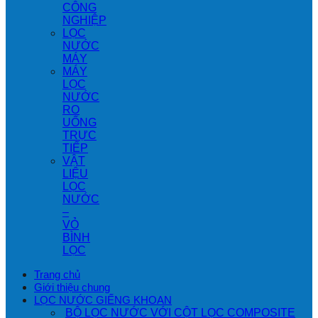
CÔNG
NGHIỆP
LỌC
NƯỚC
MÁY
MÁY
LỌC
NƯỚC
RO
UỐNG
TRỰC
TIẾP
VẬT
LIỆU
LỌC
NƯỚC
–
VỎ
BÌNH
LỌC
Trang chủ
Giới thiệu chung
LỌC NƯỚC GIẾNG KHOAN
BỘ LỌC NƯỚC VỚI CỘT LỌC COMPOSITE