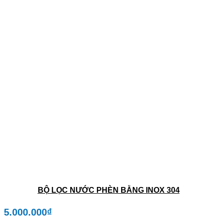
BỘ LỌC NƯỚC PHÈN BẰNG INOX 304
5.000.000
₫