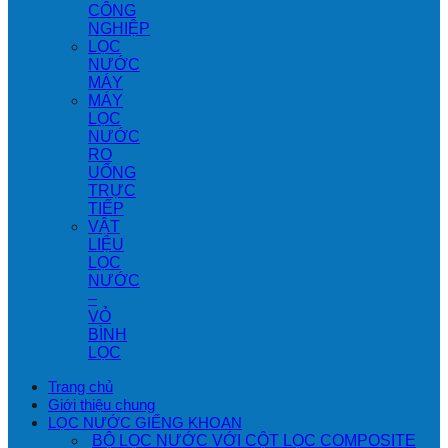
CÔNG
NGHIỆP
LỌC
NƯỚC
MÁY
MÁY
LỌC
NƯỚC
RO
UỐNG
TRỰC
TIẾP
VẬT
LIỆU
LỌC
NƯỚC
–
VỎ
BÌNH
LỌC
Trang chủ
Giới thiệu chung
LỌC NƯỚC GIẾNG KHOAN
BỘ LỌC NƯỚC VỚI CỘT LỌC COMPOSITE