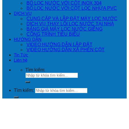
BỘ LỌC NƯỚC VỚI CỘT INOX 304
BỘ LỌC NƯỚC VỚI CỘT LỌC NHỰA PVC
DỊCH VỤ
CUNG CẤP VÀ LẮP ĐẶT MÁY LỌC NƯỚC
DỊCH VỤ THAY LÕI LỌC NƯỚC TẠI NHÀ
BẢNG GIÁ MÁY LỌC NƯỚC GIẾNG
CÔNG TRÌNH TIÊU BIỂU
HƯỚNG DẪN
VIDEO HƯỚNG DẪN LẮP ĐẶT
VIDEO HƯỚNG DẪN XÃ PHÈN CỘT
Tin Tức
Liên hệ
Tìm kiếm:
Tìm kiếm: