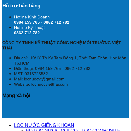
Hỗ trợ bán hàng
Hotline Kinh Doanh
0984 159 765 - 0862 712 782
Hotline Kỹ Thuật
0862 712 782
CÔNG TY TNHH KỸ THUẬT CÔNG NGHỆ MÔI TRƯỜNG VIỆT
THÁI
Địa chỉ:
10/1Y Tô Ký Tam Đông 1, Thới Tam Thôn, Hóc Môn,
Tp.HCM
Điện thoại: 0984 159 765 - 0862 712 782
MST: 0313723582
Mail: locnuocvt@gmail.com
Website: locnuocvietthai.com
Mạng xã hội
LỌC NƯỚC GIẾNG KHOAN
BỘ LỌC NƯỚC VỚI CỘT LỌC COMPOSITE