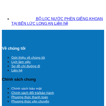
BỘ LỌC NƯỚC PHÈN GIẾNG KHOAN
Liên hệ
TẠI BẾN LỨC LONG AN
Về chúng tôi
Giới thiệu về chúng tôi
Lịch làm việc
Sơ đồ chỉ đường đi
Liên hệ
Chính sách chung
Chính sách bảo mật
Chính sách đổi trả/bảo hành
Phương thức thanh toán
Phương thức vận chuyển