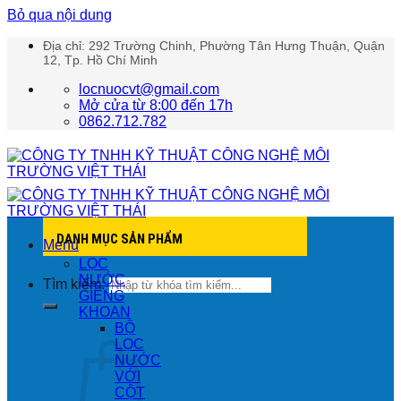
Bỏ qua nội dung
Địa chỉ: 292 Trường Chinh, Phường Tân Hưng Thuận, Quận
12, Tp. Hồ Chí Minh
locnuocvt@gmail.com
Mở cửa từ 8:00 đến 17h
0862.712.782
DANH MỤC SẢN PHẨM
Menu
LỌC
NƯỚC
Tìm kiếm:
GIẾNG
KHOAN
BỘ
LỌC
NƯỚC
VỚI
CỘT