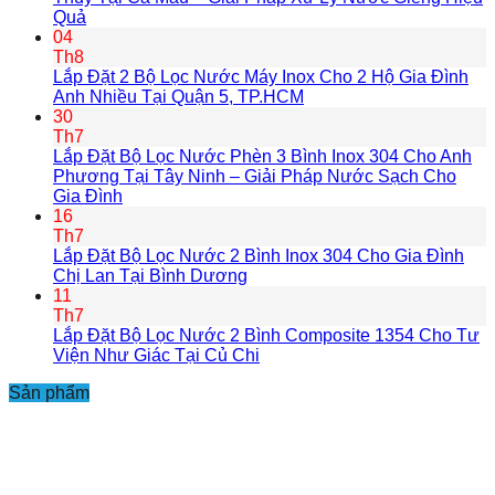
Quả
04
Th8
Lắp Đặt 2 Bộ Lọc Nước Máy Inox Cho 2 Hộ Gia Đình
Anh Nhiều Tại Quận 5, TP.HCM
30
Th7
Lắp Đặt Bộ Lọc Nước Phèn 3 Bình Inox 304 Cho Anh
Phương Tại Tây Ninh – Giải Pháp Nước Sạch Cho
Gia Đình
16
Th7
Lắp Đặt Bộ Lọc Nước 2 Bình Inox 304 Cho Gia Đình
Chị Lan Tại Bình Dương
11
Th7
Lắp Đặt Bộ Lọc Nước 2 Bình Composite 1354 Cho Tư
Viện Như Giác Tại Củ Chi
Sản phẩm