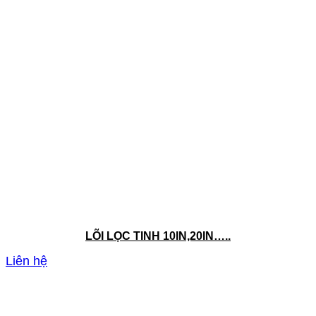
LÕI LỌC TINH 10IN,20IN…..
Liên hệ