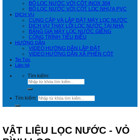
BỘ LỌC NƯỚC VỚI CỘT INOX 304
BỘ LỌC NƯỚC VỚI CỘT LỌC NHỰA PVC
DỊCH VỤ
CUNG CẤP VÀ LẮP ĐẶT MÁY LỌC NƯỚC
DỊCH VỤ THAY LÕI LỌC NƯỚC TẠI NHÀ
BẢNG GIÁ MÁY LỌC NƯỚC GIẾNG
CÔNG TRÌNH TIÊU BIỂU
HƯỚNG DẪN
VIDEO HƯỚNG DẪN LẮP ĐẶT
VIDEO HƯỚNG DẪN XÃ PHÈN CỘT
Tin Tức
Liên hệ
Tìm kiếm:
Tìm kiếm:
VẬT LIỆU LỌC NƯỚC - VỎ