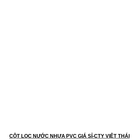
CỘT LỌC NƯỚC NHỰA PVC GIÁ SỈ-CTY VIỆT THÁI