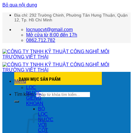
Bỏ qua nội dung
Địa chỉ: 292 Trường Chinh, Phường Tân Hưng Thuận, Quận
12, Tp. Hồ Chí Minh
locnuocvt@gmail.com
Mở cửa từ 8:00 đến 17h
0862.712.782
DANH MỤC SẢN PHẨM
Menu
LỌC
NƯỚC
Tìm kiếm:
GIẾNG
KHOAN
BỘ
LỌC
NƯỚC
VỚI
CỘT