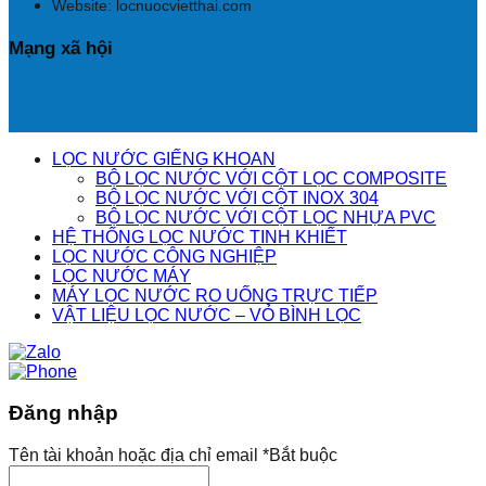
Website: locnuocvietthai.com
Mạng xã hội
LỌC NƯỚC GIẾNG KHOAN
BỘ LỌC NƯỚC VỚI CỘT LỌC COMPOSITE
BỘ LỌC NƯỚC VỚI CỘT INOX 304
BỘ LỌC NƯỚC VỚI CỘT LỌC NHỰA PVC
HỆ THỐNG LỌC NƯỚC TINH KHIẾT
LỌC NƯỚC CÔNG NGHIỆP
LỌC NƯỚC MÁY
MÁY LỌC NƯỚC RO UỐNG TRỰC TIẾP
VẬT LIỆU LỌC NƯỚC – VỎ BÌNH LỌC
Đăng nhập
Tên tài khoản hoặc địa chỉ email
*
Bắt buộc