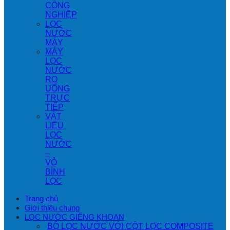
CÔNG
NGHIỆP
LỌC
NƯỚC
MÁY
MÁY
LỌC
NƯỚC
RO
UỐNG
TRỰC
TIẾP
VẬT
LIỆU
LỌC
NƯỚC
–
VỎ
BÌNH
LỌC
Trang chủ
Giới thiệu chung
LỌC NƯỚC GIẾNG KHOAN
BỘ LỌC NƯỚC VỚI CỘT LỌC COMPOSITE