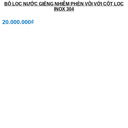
BỘ LỌC NƯỚC GIẾNG NHIỄM PHÈN VÔI VỚI CỘT LỌC
INOX 304
20.000.000
₫