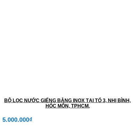
BỘ LỌC NƯỚC GIẾNG BẰNG INOX TẠI TỔ 3, NHỊ BÌNH,
HÓC MÔN, TPHCM.
5.000.000
₫