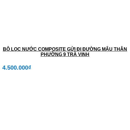
BỘ LỌC NƯỚC COMPOSITE GỬI ĐI ĐƯỜNG MẬU THÂN
PHƯỜNG 9 TRÀ VINH
4.500.000
₫