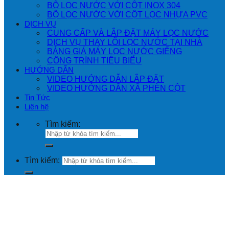
BỘ LỌC NƯỚC VỚI CỘT INOX 304
BỘ LỌC NƯỚC VỚI CỘT LỌC NHỰA PVC
DỊCH VỤ
CUNG CẤP VÀ LẮP ĐẶT MÁY LỌC NƯỚC
DỊCH VỤ THAY LÕI LỌC NƯỚC TẠI NHÀ
BẢNG GIÁ MÁY LỌC NƯỚC GIẾNG
CÔNG TRÌNH TIÊU BIỂU
HƯỚNG DẪN
VIDEO HƯỚNG DẪN LẮP ĐẶT
VIDEO HƯỚNG DẪN XÃ PHÈN CỘT
Tin Tức
Liên hệ
Tìm kiếm:
Tìm kiếm: