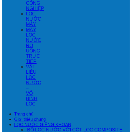
CÔNG
NGHIỆP
LỌC
NƯỚC
MÁY
MÁY
LỌC
NƯỚC
RO
UỐNG
TRỰC
TIẾP
VẬT
LIỆU
LỌC
NƯỚC
–
VỎ
BÌNH
LỌC
Trang chủ
Giới thiệu chung
LỌC NƯỚC GIẾNG KHOAN
BỘ LỌC NƯỚC VỚI CỘT LỌC COMPOSITE