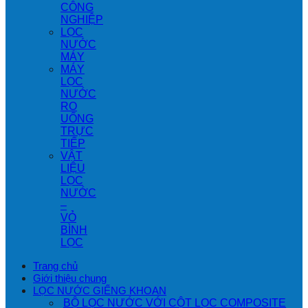
CÔNG
NGHIỆP
LỌC
NƯỚC
MÁY
MÁY
LỌC
NƯỚC
RO
UỐNG
TRỰC
TIẾP
VẬT
LIỆU
LỌC
NƯỚC
–
VỎ
BÌNH
LỌC
Trang chủ
Giới thiệu chung
LỌC NƯỚC GIẾNG KHOAN
BỘ LỌC NƯỚC VỚI CỘT LỌC COMPOSITE