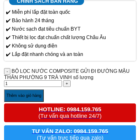
CHÍNH SÁCH BÁN HÀNG
✔️ Miễn phí lắp đặt toàn quốc
✔️ Bảo hành 24 tháng
✔️ Nước sạch đạt tiêu chuẩn BYT
✔️ Thiết bị lọc đạt chuẩn chất lượng Châu Âu
✔️ Không sử dụng điện
✔️ Lắp đặt nhanh chóng và an toàn
BỘ LỌC NƯỚC COMPOSITE GỬI ĐI ĐƯỜNG MẬU
THÂN PHƯỜNG 9 TRÀ VINH số lượng
Thêm vào giỏ hàng
HOTLINE: 0984.159.765
(Tư vấn qua hotline 24/7)
TƯ VẤN ZALO: 0984.159.765
(Tư vấn trực tiếp qua zalo)