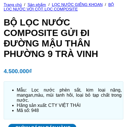
Trang chủ
/
Sản phẩm
/
LỌC NƯỚC GIẾNG KHOAN
/
BỘ
LỌC NƯỚC VỚI CỘT LỌC COMPOSITE
BỘ LỌC NƯỚC
COMPOSITE GỬI ĐI
ĐƯỜNG MẬU THÂN
PHƯỜNG 9 TRÀ VINH
4.500.000
₫
Mẫu: Lọc nước phèn sắt, kim loại nặng,
mangan,màu, mùi tanh hôi, loại bỏ tạp chất trong
nước.
Hãng sản xuất: CTY VIỆT THÁI
Mã số: 948