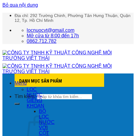
Bỏ qua nội dung
Địa chỉ: 292 Trường Chinh, Phường Tân Hưng Thuận, Quận
12, Tp. Hồ Chí Minh
locnuocvt@gmail.com
Mở cửa từ 8:00 đến 17h
0862.712.782
DANH MỤC SẢN PHẨM
Menu
LỌC
NƯỚC
Tìm kiếm:
GIẾNG
KHOAN
BỘ
LỌC
NƯỚC
VỚI
CỘT