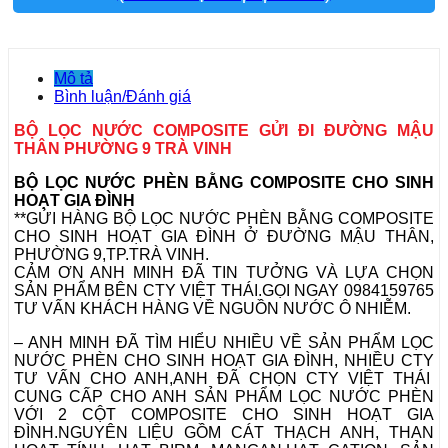
Mô tả
Bình luận/Đánh giá
BỘ LỌC NƯỚC COMPOSITE GỬI ĐI ĐƯỜNG MẬU
THÂN PHƯỜNG 9 TRÀ VINH
BỘ LỌC NƯỚC PHÈN BẰNG COMPOSITE CHO SINH
HOẠT GIA ĐÌNH
**GỬI HÀNG BỘ LỌC NƯỚC PHÈN BẰNG COMPOSITE
CHO SINH HOẠT GIA ĐÌNH Ở ĐƯỜNG MẬU THÂN,
PHƯỜNG 9,TP.TRÀ VINH.
CẢM ƠN ANH MINH ĐÃ TIN TƯỞNG VÀ LỰA CHỌN
SẢN PHẨM BÊN CTY VIỆT THÁI.GỌI NGAY 0984159765
TƯ VẤN KHÁCH HÀNG VỀ NGUỒN NƯỚC Ô NHIỄM.
– ANH MINH ĐÃ TÌM HIỂU NHIỀU VỀ SẢN PHẨM LỌC
NƯỚC PHÈN CHO SINH HOẠT GIA ĐÌNH, NHIỀU CTY
TƯ VẤN CHO ANH,ANH ĐÃ CHỌN CTY VIỆT THÁI
CUNG CẤP CHO ANH SẢN PHẨM LỌC NƯỚC PHÈN
VỚI 2 CỘT COMPOSITE CHO SINH HOẠT GIA
ĐÌNH.NGUYÊN LIỆU GỒM CÁT THẠCH ANH, THAN