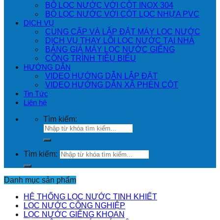
BỘ LỌC NƯỚC VỚI CỘT INOX 304
BỘ LỌC NƯỚC VỚI CỘT LỌC NHỰA PVC
DỊCH VỤ
CUNG CẤP VÀ LẮP ĐẶT MÁY LỌC NƯỚC
DỊCH VỤ THAY LÕI LỌC NƯỚC TẠI NHÀ
BẢNG GIÁ MÁY LỌC NƯỚC GIẾNG
CÔNG TRÌNH TIÊU BIỂU
HƯỚNG DẪN
VIDEO HƯỚNG DẪN LẮP ĐẶT
VIDEO HƯỚNG DẪN XÃ PHÈN CỘT
Tin Tức
Liên hệ
Tìm kiếm:
Tìm kiếm:
Danh mục sản phẩm
HỆ THỐNG LỌC NƯỚC TINH KHIẾT
LỌC NƯỚC CÔNG NGHIỆP
LỌC NƯỚC GIẾNG KHOAN