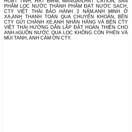
HOẠT TÍNH, HẠT BIRM, MANGAN,HẠT CATION, SẢN
PHẨM LỌC NƯỚC THÀNH PHẨM ĐẠT NƯỚC SẠCH,
CTY VIỆT THÁI BẢO HÀNH 2 NĂM.ANH MINH Ở
XA,ANH THANH TOÁN QUA CHUYỂN KHOẢN, BÊN
CTY GỬI CHÀNH XE.ANH NHẬN HÀNG VÀ BÊN CTY
VIỆT THÁI HƯỚNG DẪN LẮP ĐẶT HOÀN THIỆN CHO
ANH.nGUỒN NƯỚC QUA LỌC KHÔNG CÒN PHÈN VÀ
MÙI TANH, ANH CẢM ƠN CTY.