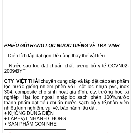
PHIẾU GỬI HÀNG LỌC NƯỚC GIẾNG VỀ TRÀ VINH
– Diện tích lắp đặt gọn,Dễ dàng thay thế vật liệu
– Nước sau lọc đạt chuẩn chất lượng bộ y tế QCVN02-
2009/BYT
CTY VIỆT THÁI
chuyên cung cấp và lắp đặt các sản phẩm
lọc nước giếng nhiễm phèn với cột lọc nhựa pvc, inox
304, composite cho sinh hoạt gia đình, cty, trường học, xí
nghiệp .Hạt lọc ngoại nhập,lọc sạch phèn 100%,nước
thành phẩm đạt tiêu chuẩn nước sạch bộ y tế,nhân viên
nhiều kinh nghiệm, vui vẻ, bảo hành lâu dài.
+ KHÔNG DÙNG ĐIỆN
+ LẮP ĐẶT NHANH CHÓNG
+ SẢN PHẨM GỌN NHẸ
—————————————