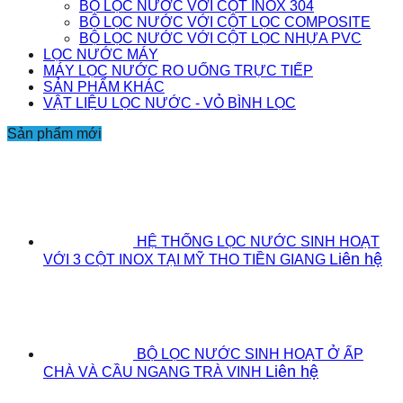
BỘ LỌC NƯỚC VỚI CỘT INOX 304
BỘ LỌC NƯỚC VỚI CỘT LỌC COMPOSITE
BỘ LỌC NƯỚC VỚI CỘT LỌC NHỰA PVC
LỌC NƯỚC MÁY
MÁY LỌC NƯỚC RO UỐNG TRỰC TIẾP
SẢN PHẨM KHÁC
VẬT LIỆU LỌC NƯỚC - VỎ BÌNH LỌC
Sản phẩm mới
HỆ THỐNG LỌC NƯỚC SINH HOẠT
Liên hệ
VỚI 3 CỘT INOX TẠI MỸ THO TIỀN GIANG
BỘ LỌC NƯỚC SINH HOẠT Ở ẤP
Liên hệ
CHÀ VÀ CẦU NGANG TRÀ VINH