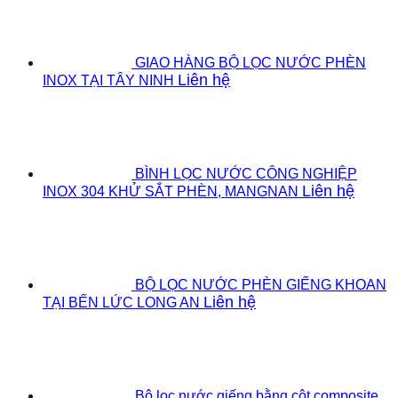
GIAO HÀNG BỘ LỌC NƯỚC PHÈN
Liên hệ
INOX TẠI TÂY NINH
BÌNH LỌC NƯỚC CÔNG NGHIỆP
Liên hệ
INOX 304 KHỬ SẮT PHÈN, MANGNAN
BỘ LỌC NƯỚC PHÈN GIẾNG KHOAN
Liên hệ
TẠI BẾN LỨC LONG AN
Bộ lọc nước giếng bằng cột composite